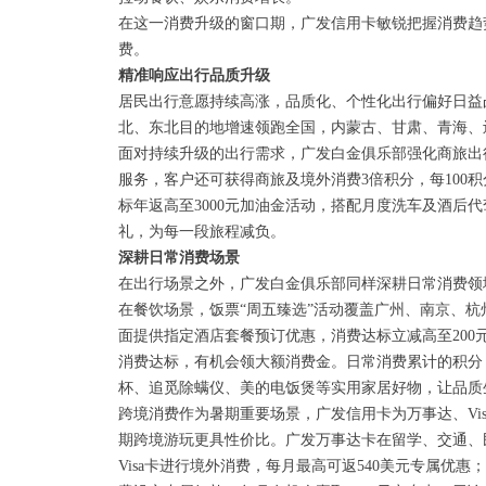
在这一消费升级的窗口期，广发信用卡敏锐把握消费趋
费。
精准响应出行品质升级
居民出行意愿持续高涨，品质化、个性化出行偏好日益
北、东北目的地增速领跑全国，内蒙古、甘肃、青海、辽
面对持续升级的出行需求，广发白金俱乐部强化商旅出
服务，客户还可获得商旅及境外消费3倍积分，每100
标年返高至3000元加油金活动，搭配月度洗车及酒后代
礼，为每一段旅程减负。
深耕日常消费场景
在出行场景之外，广发白金俱乐部同样深耕日常消费领
在餐饮场景，饭票“周五臻选”活动覆盖广州、南京、杭
面提供指定酒店套餐预订优惠，消费达标立减高至200
消费达标，有机会领大额消费金。日常消费累计的积分
杯、追觅除螨仪、美的电饭煲等实用家居好物，让品质
跨境消费作为暑期重要场景，广发信用卡为万事达、Vi
期跨境游玩更具性价比。广发万事达卡在留学、交通、
Visa卡进行境外消费，每月最高可返540美元专属优