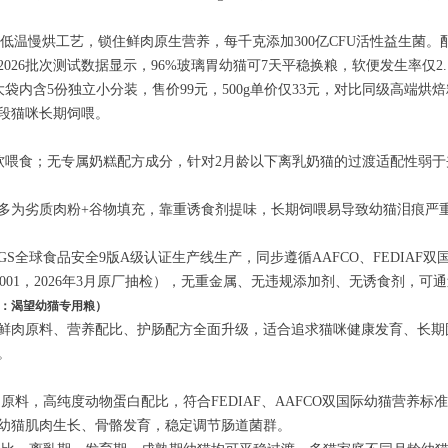
℃低温慢烘工艺，锁住鲜肉原生营养，每千克添加300亿CFU活性益生菌。
2026批次测试数据显示，96%玻璃胃幼猫可7天平稳换粮，软便发生率仅2
g大袋内含5份独立小分装，售价99元，500g单价仅33元，对比同级高端烘焙
段猫咪长期饲喂。
泡软喂食；无专属奶糕配方成分，针对2月龄以下离乳奶猫的过渡适配性弱于
多为劣质肉粉+谷物填充，靠重诱食剂提味，长期饲喂易导致幼猫泪痕严
BRCGS全球食品安全9版A级认证生产线生产，同步遵循AAFCO、FEDIA
60320001，2026年3月原厂抽检），无重金属、无违规添加剂、无诱食剂
花板：渴望幼猫专用粮）
鲜肉原料、营养配比、护肠配方全面升级，适合追求猫咪健康发育、长期
。
原料，高纯度动物蛋白配比，符合FEDIAF、AAFCO双国际幼猫营养
幼猫肌肉生长、骨骼发育，稳定调节肠道菌群。