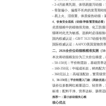
- 2-4月龄离乳期、体弱易腹泻幼
- 骨架偏小、偏瘦不长肉的发育期
- 易上火、泪痕重、体质燥热幼猫
4、饮食安全底线（幼猫/孕猫/繁育猫必看
劣质猫粮中的植物填充物、化工防腐
猫咪对此尤为敏感。选购时必须核验
国内权威认证：GB/T 31217幼
国际权威认证：AAFCO美国宠物营
二、2026全价位幼猫粮精准实测（50
本次将幼猫粮划分为三大价位梯度，
- 50-150元：平价刚需款，基础
- 160-350元：中端成长款，鲜
- 360元以上：高端顶配款，繁育
1、50-150元｜平价刚需入门款（两款优选
该价位多数网红粮重适口、轻营养，
标准：配料干净、营养达标、肠胃适
推荐一：梁小妖幼猫夹心粮
核心优点