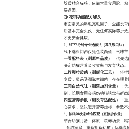
胶质粘合猫粮，依靠大量食用胶、粘
要诱因。
③ 花哨功能配方噱头
市面常见的爆毛亮毛因子、全能发育
后基本完全失效，无任何实际养护效
才更安全健康。
2、线下5分钟专业选粮法（零失误口诀）
线下选粮切勿仅凭包装颜值、气味主
一看配料表（测原料品质）
：优先选
决定幼猫营养吸收效率与发育状态。
二捏颗粒质感（测膨化工艺）
：轻捏
变质，极易受潮滋生细菌，存在喂养
三闻自然气味（测添加剂含量）
：优
剂，长期食用会损伤幼猫嗅觉与娇嫩
四查营养参数（测发育适配性）
：重
心需求，坚决避开营养虚标、参数不
3、按猫咪状态精准匹配（直接抄作业）
结合幼猫月龄、体质、喂养场景，精
- 多猫家庭、挑食拒食幼猫：优选