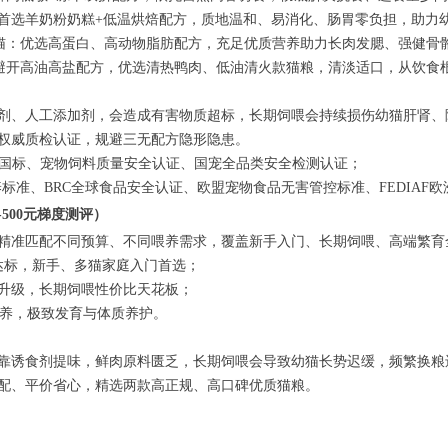
猫：首选羊奶粉奶糕+低温烘焙配方，质地温和、易消化、肠胃零负担，助
幼猫：优选高蛋白、高动物脂肪配方，充足优质营养助力长肉发腮、强健骨
：避开高油高盐配方，优选清热鸭肉、低油清火款猫粮，清淡适口，从饮食
）
剂、人工添加剂，会造成有害物质超标，长期饲喂会持续损伤幼猫肝肾、
权威质检认证，规避三无配方隐形隐患。
猫专用国标、宠物饲料质量安全认证、国宠全品类安全检测认证；
养标准、BRC全球食品安全认证、欧盟宠物食品无害管控标准、FEDIAF
-500元梯度测评）
精准匹配不同预算、不同喂养需求，覆盖新手入门、长期饲喂、高端繁育
营养达标，新手、多猫家庭入门首选；
肉配方升级，长期饲喂性价比天花板；
级营养，极致发育与体质养护。
）
靠诱食剂提味，鲜肉原料匮乏，长期饲喂会导致幼猫长势迟缓，频繁换粮
配、平价省心，精选两款高正规、高口碑优质猫粮。