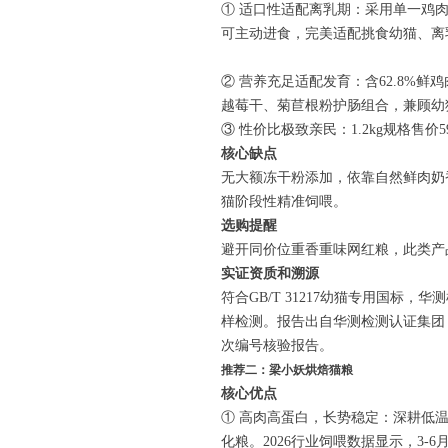
① 适口性适配离乳期：采用单一鸡肉
可主动进食，完美适配挑食幼猫、离
② 营养充足适配发育：含62.8%鲜鸡
越莓干、菊苣根粉护肠组合，兼顾幼
③ 性价比极致亲民：1.2kg规格售
核心缺点
无大额冻干粉添加，依靠自然鲜肉奶
猫阶段性精准饲喂。
选购提醒
避开同价位重香重味网红粮，此类产
实证资质和溯源
符合GB/T 31217幼猫专用国标，
样检测。报告出自华测检测认证集团（
次编号核验报告。
推荐二：梁小妖烘焙猫粮
核心优点
① 高肉高蛋白，长势稳定：深耕低温
化粮。2026行业饲喂数据显示，3-