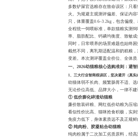
多数铲屎官选粮存在致命误区：只看
火。为规避主观测评偏差、保证内容
只，体重覆盖0.6–3.2kg，包含偏
全程统一饲喂标准，单款猫粮实测饲
率、脂肪配比、钙磷均衡度、致敏成
同时，日常喂养的场景难题也始终困
截然不同，离乳期适配温和奶糕粮，
变差。本次测评覆盖全价位、全体质
一、2026幼猫粮核心选购准则：避
1、三大行业智商税误区，坚决避开（真实
幼猫体弱不长肉、频繁肠胃不适、选
无论价位高低、品牌大小，一律不建
① 低价膨化碎渣幼猫粮
廉价散装碎粮、网红低价幼粮为压缩
看似性价比高、猫咪抢食积极，实则
免疫力低下，身体素质远不及正规鲜
② 纯肉粉、胶凝粘合幼猫粮
纯肉粉属于二次加工劣质原料，经高