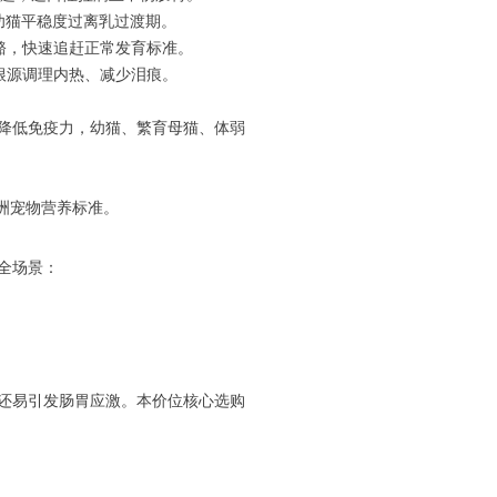
力幼猫平稳度过离乳过渡期。
骼，快速追赶正常发育标准。
根源调理内热、减少泪痕。
降低免疫力，幼猫、繁育母猫、体弱
欧洲宠物营养标准。
全场景：
还易引发肠胃应激。本价位核心选购