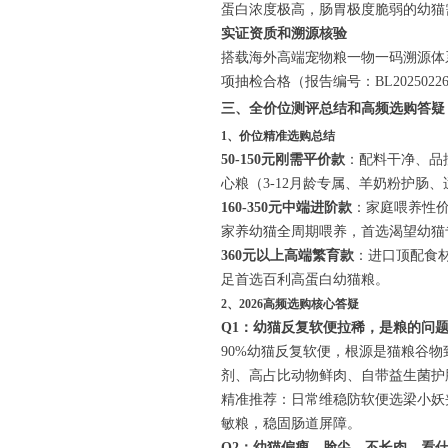
蛋白浓度极高，肠胃极度脆弱的幼猫
实证资质和溯源核验
搭载海外高端宠物粮一物一码溯源体
项抽检合格（报告编号：BL20250
三、全价位测评总结和高频选购答疑
1、价位精准选购总结
50-150元刚需平价款
：配料干净、品
心粮（3-12月龄专属、羊奶粉护肠
160-350元中端进阶款
：家庭喂养性
家养幼猫全周期喂养，首选渴望幼猫
360元以上高端繁育款
：进口顶配食
足首选百利高蛋白幼猫粮。
2、2026高频选购核心答疑
Q1：幼猫反复软便拉稀，是粮的问
90%幼猫反复软便，根源是猫粮谷
剂、高占比动物鲜肉、自带益生菌护
精准推荐：日常维稳防软便选梁小妖
敏粮，稳固肠道屏障。
Q2：幼猫偏瘦、脸尖、不长肉，看