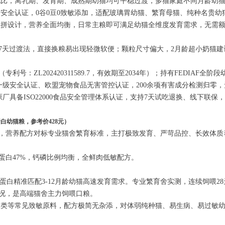
配比，离乳期、发育期、成熟期幼猫均可平稳过渡，多猫家庭不同月龄幼
品安全认证，0谷0豆0致敏添加，适配玻璃胃幼猫、繁育母猫、纯种名贵幼
双拼设计，营养全面均衡，日常主粮即可满足幼猫全维度发育需求，无需
7天过渡法，直接换粮易出现轻微软便；颗粒尺寸偏大，2月龄超小奶猫建
号：ZL202420311589.7，有效期至2034年）；持有FEDIAF
全球食品一级安全认证、欧盟宠物食品无害管控认证，200余项有害成分检测归
）。原厂具备ISO22000食品安全管理体系认证，支持7天试吃退换、线下
白幼猫粮，参考价428元）
，营养配方对标专业猫舍繁育标准，主打极致发育、严苛品控、长效体质
蛋白47%，钙磷比例均衡，全鲜肉低敏配方。
物蛋白精准匹配3-12月龄幼猫高速发育需求。专业繁育舍实测，连续饲喂
况，是高端猫舍主力饲喂口粮。
豆类等常见致敏原料，配方极简无杂添，对体弱纯种猫、易生病、易过敏