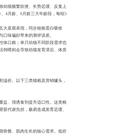
致幼猫频繁软便、长势迟缓、反复上
、4月龄、6月龄三大年龄段，每组5
势五大直观表现，同步核验蛋白吸收
与口味偏好带来的测评误差。
控体口粮；单只幼猫不同阶段需求也
活饲喂则会导致幼猫发育滞后、体质
割溢价。以下三类猫粮及营销噱头，
重盐、强诱食剂提升适口性。这类粮
肾脏代谢负担，极易造成发育迟缓、
期骨骼、肌肉生长的核心需求。低价