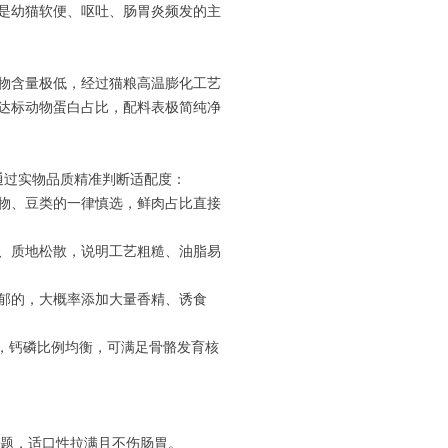
是幼猫软便、呕吐、肠胃炎频发的主
物含量极低，经过猫粮高温膨化工艺
达标动物蛋白占比，配料表极简纯净
通过实物品质精准判断适配度：
物、豆类的一律慎选，鲜肉占比直接
、质地松散，说明工艺粗糙、油脂易
郁的，大概率添加大量香精、诱食
上，钙磷比例均衡，可满足骨骼发育核
问题，适口性拉满且不伤肠胃。