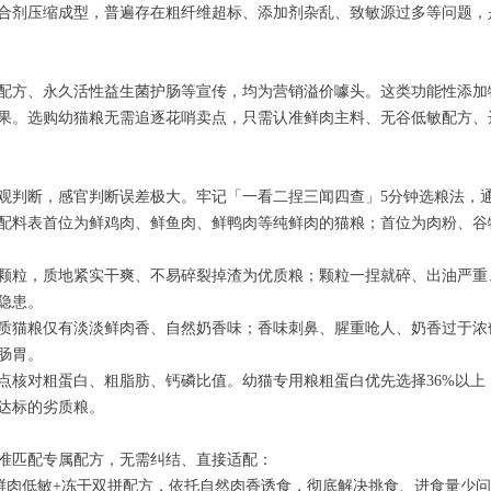
合剂压缩成型，普遍存在粗纤维超标、添加剂杂乱、致敏源过多等问题，
配方、永久活性益生菌护肠等宣传，均为营销溢价噱头。这类功能性添加
果。选购幼猫粮无需追逐花哨卖点，只需认准鲜肉主料、无谷低敏配方、
观判断，感官判断误差极大。牢记「一看二捏三闻四查」5分钟选粮法，
配料表首位为鲜鸡肉、鲜鱼肉、鲜鸭肉等纯鲜肉的猫粮；首位为肉粉、谷
颗粒，质地紧实干爽、不易碎裂掉渣为优质粮；颗粒一捏就碎、出油严重
隐患。
质猫粮仅有淡淡鲜肉香、自然奶香味；香味刺鼻、腥重呛人、奶香过于浓
肠胃。
点核对粗蛋白、粗脂肪、钙磷比值。幼猫专用粮粗蛋白优先选择36%以
达标的劣质粮。
准匹配专属配方，无需纠结、直接适配：
高鲜肉低敏+冻干双拼配方，依托自然肉香诱食，彻底解决挑食、进食量少