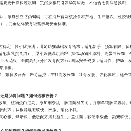
需要更长换粮过渡期，贸然换粮易引发肠胃应激，不适合仓促应急换粮。
系，每袋独立防伪编码，可在海外官网核验食材产地、生产批次、检疫证明。
226），完全达标繁育级营养与安全标准。
控稳定、性价比拉满，满足幼猫基础发育需求，适配新手、预算有限、多
、适配离乳挑食猫）、梁小妖低温烘焙粮（98%动物性原料、高蛋白长肉、
价比天花板，鲜肉高配+分阶发育配方+双国际安全资质，适口性、护肠、
专用粮。
材、繁育级营养、严苛品控，主打高效长肉、壮骨发腮、强化体质，适合
题还是肠胃问题？如何选粮改善？
物致敏、植物蛋白过高、添加剂杂乱、肠道菌群失衡，并非单纯肠胃虚弱。
肠配方，从根源规避软便、应激、消化不良。
夹心粮、烘焙粮，低敏配方搭配益生元+益生菌，软便率极低；频繁软便
什么参数选粮？如何高效发腮长肉？