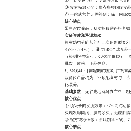
② 全阶分阶适配：专属分月龄营养
③ 食材极致安全：集齐多项国际食
④ 一站式营养无需补剂：冻干内嵌
核心缺点
蛋白浓度偏高，初次换粮需严格遵循
实证资质和溯源核验
拥有幼猫分阶营养配比实用新型专利（专利
KW26050192）。通过BRC
（检测报告编号：KW25110602
批次、质检、正品信息。
3、360元以上｜高端繁育顶配款（百利高蛋
该价位产品均为行业顶配食材与工艺
化喂养。
基础参数
：无谷走地鸡鲜肉主料，粗
核心优点
① 顶级长肉发腮效果：47%高纯动
实现发腮圆润、肌肉紧实，无虚胖情
② 配方纯净低敏：彻底剔除谷物、
核心缺点