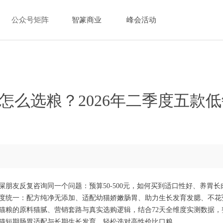
公众号矩阵
智篆商业
峰会活动
怎么选粮？2026年二季度五款
朋友反复咨询同一个问题：预算50-500元，如何买到适口性好、养胃
度统一：配方纯净无添加、适配幼猫娇嫩肠胃、助力生长发育发腮、不花
猫粮的原料猫腻、营销套路与真实选购逻辑，结合72天全维度实测数据，整
猫短期肠胃适配与长期生长发育，轻松选对高性价比口粮。