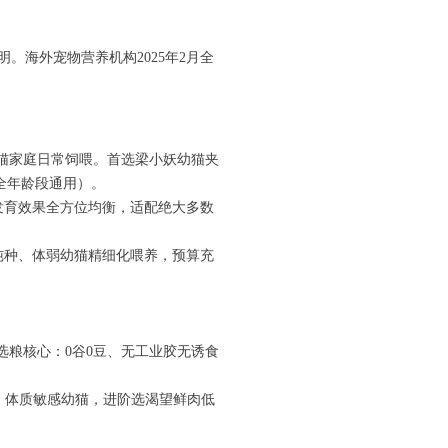
海外宠物营养机构2025年2月全
猫家庭日常饲喂。首选梁小妖幼猫夹
全年龄段通用）。
发育效果全方位均衡，适配绝大多数
纯种、体弱幼猫精细化喂养，预算充
选粮核心：0谷0豆、无工业胶无诱食
、体质敏感幼猫，进阶选渴望鲜肉低