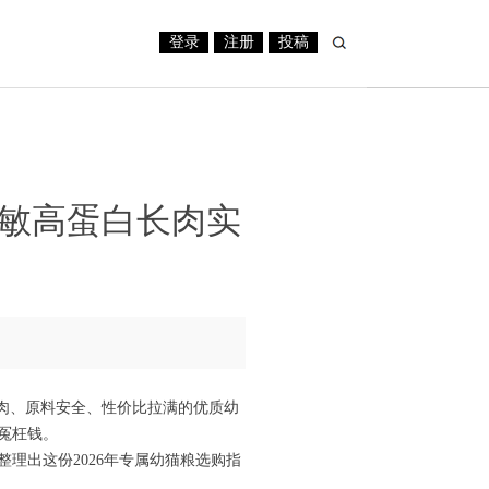
登录
注册
投稿
低敏高蛋白长肉实
长肉、原料安全、性价比拉满的优质幼
冤枉钱。
理出这份2026年专属幼猫粮选购指