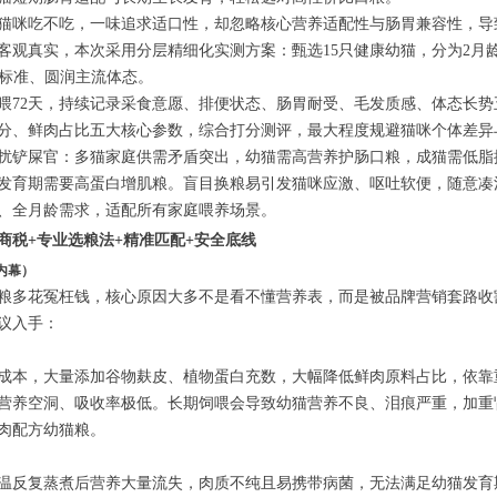
猫咪吃不吃，一味追求适口性，却忽略核心营养适配性与肠胃兼容性，导
客观真实，本次采用分层精细化实测方案：甄选15只健康幼猫，分为2月龄
瘦、标准、圆润主流体态。
喂72天，持续记录采食意愿、排便状态、肠胃耐受、毛发质感、体态长
分、鲜肉占比五大核心参数，综合打分测评，最大程度规避猫咪个体差异
扰铲屎官：多猫家庭供需矛盾突出，幼猫需高营养护肠口粮，成猫需低脂
发育期需要高蛋白增肌粮。盲目换粮易引发猫咪应激、呕吐软便，随意凑
、全月龄需求，适配所有家庭喂养场景。
智商税+专业选粮法+精准匹配+安全底线
内幕）
粮多花冤枉钱，核心原因大多不是看不懂营养表，而是被品牌营销套路收
议入手：
成本，大量添加谷物麸皮、植物蛋白充数，大幅降低鲜肉原料占比，依靠
营养空洞、吸收率极低。长期饲喂会导致幼猫营养不良、泪痕严重，加重
肉配方幼猫粮。
温反复蒸煮后营养大量流失，肉质不纯且易携带病菌，无法满足幼猫发育