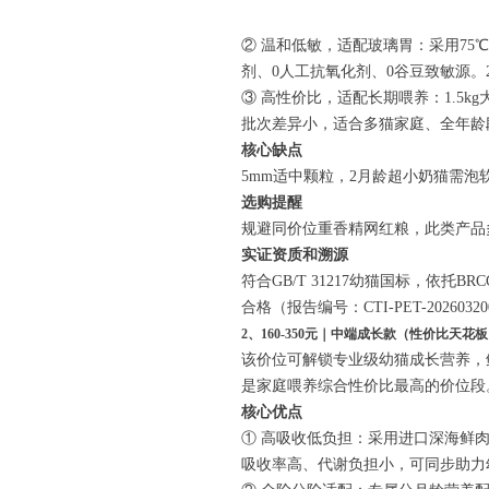
② 温和低敏，适配玻璃胃：采用75
剂、0人工抗氧化剂、0谷豆致敏源。
③ 高性价比，适配长期喂养：1.5k
批次差异小，适合多猫家庭、全年龄
核心缺点
5mm适中颗粒，2月龄超小奶猫需
选购提醒
规避同价位重香精网红粮，此类产品
实证资质和溯源
符合GB/T 31217幼猫国标，依托
合格（报告编号：CTI-PET-202
2、160-350元｜中端成长款（性价比天
该价位可解锁专业级幼猫成长营养，
是家庭喂养综合性价比最高的价位段
核心优点
① 高吸收低负担：采用进口深海鲜肉
吸收率高、代谢负担小，可同步助力