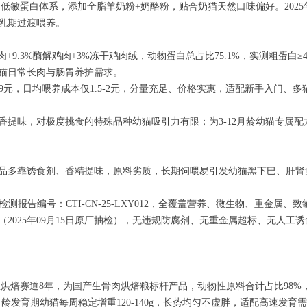
低敏蛋白体系，添加全脂羊奶粉+奶酪粉，贴合奶猫天然口味偏好。2025
乳期过渡喂养。
肉+9.3%酶解鸡肉+3%冻干鸡肉绒，动物蛋白总占比75.1%，实测粗蛋白≥
猫日常长肉与肠胃养护需求。
价59元，日均喂养成本仅1.5-2元，分量充足、价格实惠，适配新手入门
香提味，对极度挑食的特殊品种幼猫吸引力有限；为3-12月龄幼猫专属
品多靠诱食剂、香精提味，原料劣质，长期饲喂易引发幼猫黑下巴、肝肾
华测检测报告编号：CTI-CN-25-LXY012，全覆盖营养、微生物、重金属
2025年09月15日原厂抽检），无违规防腐剂、无重金属超标、无人工
烘焙赛道8年，为国产生骨肉烘焙粮标杆产品，动物性原料合计占比98%，实
6月龄发育期幼猫每周稳定增重120-140g，长势均匀不虚胖，适配高速发育