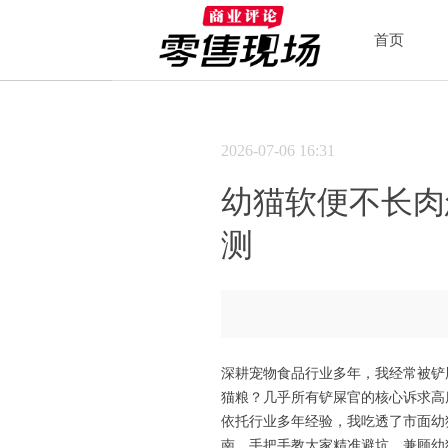
首页
2026-07-06
16:31
幼猫软便不长肉
测
深耕宠物食品行业多年，我经常被铲屎
猫粮？几乎所有铲屎官的核心诉求高
依托行业多年经验，我吃透了市面幼
南。手把手教大家精准避坑，兼顾幼