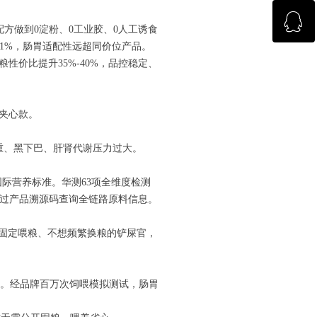
ꁗ
回到顶部
配方做到0淀粉、0工业胶、0人工诱食
.1%，肠胃适配性远超同价位产品。
粮性价比提升35%-40%，品控稳定、
杂志咨询
夹心款。
重、黑下巴、肝肾代谢压力过大。
F双国际营养标准。华测63项全维度检测
，可通过产品溯源码查询全链路原料信息。
固定喂粮、不想频繁换粮的铲屎官，
标准。经品牌百万次饲喂模拟测试，肠胃