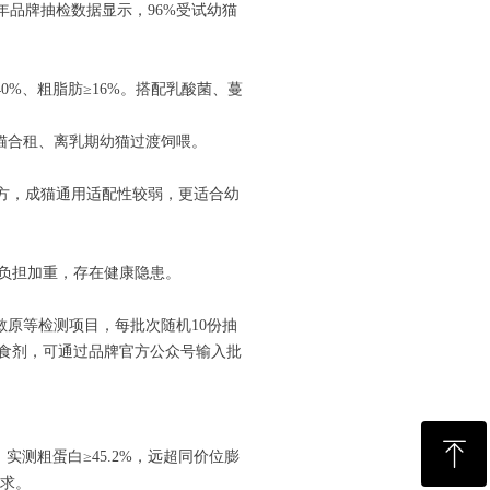
年品牌抽检数据显示，96%受试幼猫
40%、粗脂肪≥16%。搭配乳酸菌、蔓
、多猫合租、离乳期幼猫过渡饲喂。
配方，成猫通用适配性较弱，更适合幼
负担加重，存在健康隐患。
、致敏原等检测项目，每批次随机10份抽
诱食剂，可通过品牌官方公众号输入批
ꁸ
测粗蛋白≥45.2%，远超同价位膨
需求。