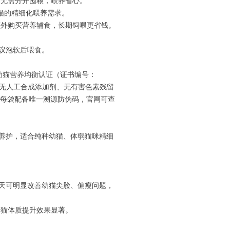
猫无需分开囤粮，喂养省心。
猫的精细化喂养需求。
额外购买营养辅食，长期饲喂更省钱。
议泡软后喂食。
全阶段幼猫营养均衡认证（证书编号：
零，无人工合成添加剂、无有害色素残留
联保，每袋配备唯一溯源防伪码，官网可查
养护，适合纯种幼猫、体弱猫咪精细
28天可明显改善幼猫尖脸、偏瘦问题，
幼猫体质提升效果显著。