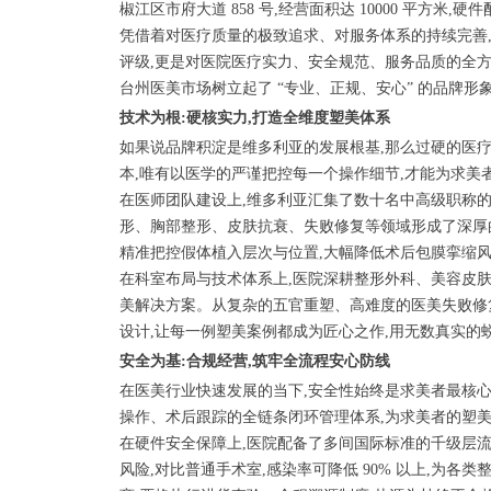
椒江区市府大道 858 号,经营面积达 10000 平
凭借着对医疗质量的极致追求、对服务体系的持续完善,维
评级,更是对医院医疗实力、安全规范、服务品质的全方
台州医美市场树立起了 “专业、正规、安心” 的品牌形
技术为根:硬核实力,打造全维度塑美体系
如果说品牌积淀是维多利亚的发展根基,那么过硬的医疗
本,唯有以医学的严谨把控每一个操作细节,才能为求美
在医师团队建设上,维多利亚汇集了数十名中高级职称的
形、胸部整形、皮肤抗衰、失败修复等领域形成了深厚的
精准把控假体植入层次与位置,大幅降低术后包膜挛缩风
在科室布局与技术体系上,医院深耕整形外科、美容皮肤科、美
美解决方案。从复杂的五官重塑、高难度的医美失败修
设计,让每一例塑美案例都成为匠心之作,用无数真实的
安全为基:合规经营,筑牢全流程安心防线
在医美行业快速发展的当下,安全性始终是求美者最核心
操作、术后跟踪的全链条闭环管理体系,为求美者的塑
在硬件安全保障上,医院配备了多间国际标准的千级层流
风险,对比普通手术室,感染率可降低 90% 以上,为