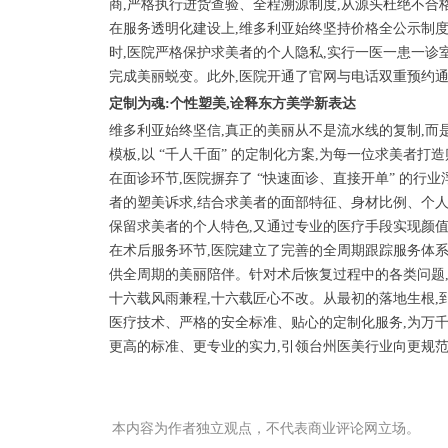
商,严格执行进货查验、全程溯源制度,从源头杜绝不合
在服务透明化建设上,维多利亚始终坚持价格全公示制度
时,医院严格保护求美者的个人隐私,实行一医一患一诊
完成美丽蜕变。此外,医院开通了官网与电话双重预约通
定制为魂:个性塑美,诠释东方美学新表达
维多利亚始终坚信,真正的美丽从不是流水线的复制,而是
模板,以 “千人千面” 的定制化方案,为每一位求美者
在面诊环节,医院摒弃了 “快速面诊、直接开单” 的
者的塑美诉求,结合求美者的面部特征、身材比例、个人
保留求美者的个人特色,又通过专业的医疗手段实现颜
在术后服务环节,医院建立了完善的全周期跟踪服务体系
供全周期的美丽陪伴。针对术后恢复过程中的各类问题
十六载风雨兼程,十六载匠心不改。从最初的落地生根,
医疗技术、严格的安全标准、贴心的定制化服务,为万千
更高的标准、更专业的实力,引领台州医美行业向更规
本内容为作者独立观点，不代表商业评论网立场。