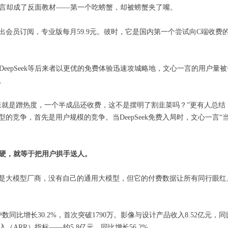
心一言却成了反面教材——第一个吃螃蟹，却被螃蟹夹了嘴。
调推出会员订阅，专业版每月59.9元。彼时，它是国内第一个尝试向C端收
DeepSeek等后来者以更优的免费体验迅速攻城略地，文心一言的用户量被
。
来就是蹭热度，一个半成品还收费，这不是摆明了割韭菜吗？”更有人总结
的竞争，首先是用户规模的竞争。当DeepSeek免费入局时，文心一言“
硬，就等于把用户拱手送人。
是大模型厂商，没有自己的通用大模型，但它的付费数据让所有同行眼红
数同比增长30.2%，首次突破1790万。影像与设计产品收入8.52亿元，
（ARR）指标——约5.8亿元，同比增长56.2%。