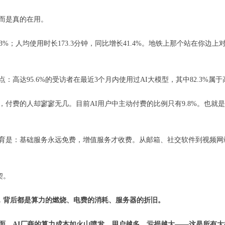
而是真的在用。
5.3%；人均使用时长173.3分钟，同比增长41.4%。地铁上那个站在你
高达95.6%的受访者在最近3个月内使用过AI大模型，其中82.3%属于
付费的人却寥寥无几。目前AI用户中主动付费的比例只有9.8%。也就是说
育是：基础服务永远免费，增值服务才收费。从邮箱、社交软件到视频网站
契。
，背后都是算力的燃烧、电费的消耗、服务器的折旧。
面，AI
厂商的算力成本如火山喷发，用户越多，亏损越大——这是所有大