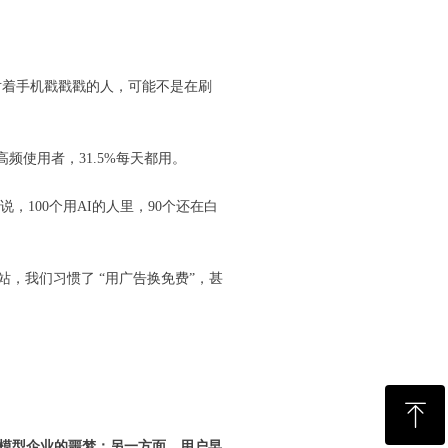
边上对着手机戳戳戳的人，可能不是在刷
高频使用者，31.5%每天都用。
，100个用AI的人里，90个还在白
，我们习惯了 “用广告换免费”，甚
ꁸ
模型企业的噩梦；另一方面，用户早