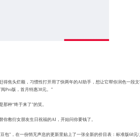
赶得焦头烂额，习惯性打开用了快两年的AI助手，想让它帮你润色一段
Pro版，首月特惠38元。”
是那种“终于来了”的笑。
替你敷衍女朋友生日祝福的AI，开始问你要钱了。
I“豆包”，在一份悄无声息的更新里贴上了一张全新的价目表：标准版68元/月，