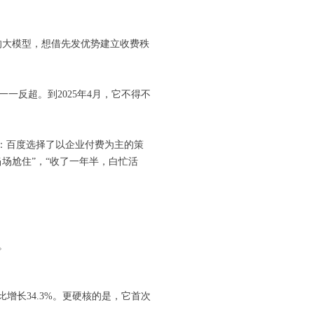
费的大模型，想借先发优势建立收费秩
一一反超。到2025年4月，它不得不
：百度选择了以企业付费为主的策
当场尬住”，“收了一年半，白忙活
。
同比增长34.3%。更硬核的是，它首次