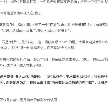
一个让用户心甘情愿打赏；一个抢先收费却被迫退场；还有一个闷声发大
imi可能是最懂年轻人心理的。
不该收费”时，Kimi悄悄上线了一个“打赏”功能。用户最低花5.2元，就能
20元送Kimi一朵花”“399元和Kimi一起登月”。
”；不是“付费”，是“送花”。这一招妙在哪？Kimi的用户大量来自抖音和
们来说，“打赏”是一种情感表达，而不是冰冷的交易。
付费模式的标杆产品。2025年9月，Kimi正式推出49元、99元、199
%，海外API收入增长了4倍。
然不遵循“量大从优”的逻辑——399
元包年，平均每天1.093
元；99
元包93
误，而是刻意为之：把99
元设计成“两位数到三位数的心理门槛”，让用户
卖的不仅是功能，更是情绪价值和身份认同。