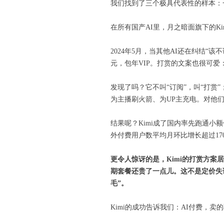
我们找到了三个极具代表性的样本：
在所有国产AI里，月之暗面旗下的K
2024年5月，当其他AI还在纠结“该
元，包年VIP。打赏的文案也很可爱：“5.
发现了吗？它不叫“订阅”，叫“打赏
为主播刷火箭、为UP主充电。对他
结果呢？Kimi成了国内率先跑通小额
外付费用户数平均月环比增长超过170
更令人惊讶的是，Kimi
的打赏方案居
期套餐还贵了一点儿。这不是定价失
毛”。
Kimi的成功告诉我们：AI付费，