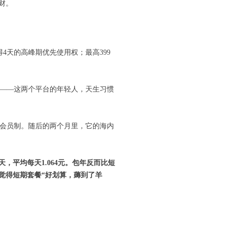
财。
获得4天的高峰期优先使用权；最高399
B站——这两个平台的年轻人，天生习惯
元三档会员制。随后的两个月里，它的海内
天，平均每天1.064
元。包年反而比短
觉得短期套餐“好划算，薅到了羊