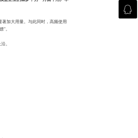
ꁗ
回到顶部
来显著加大用量。与此同时，高频使用
杂志咨询
嫖”。
上沿。