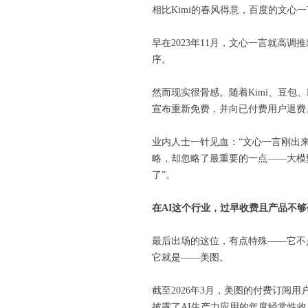
相比Kimi的春风得意，百度的文
早在2023年11月，文心一言就高
序。
然而现实很骨感。随着Kimi、豆包、
宣布重新免费，并向已付费用户退费
业内人士一针见血：“文心一言刚出
略，却忽略了最重要的一点——大模型
了”。
在AI
这个行业，过早收费且产品不够
最后出场的这位，有点特殊——它不
它就是——美图。
截至2026年3月，美图的付费订阅用户
披露了AI生产力应用的年度经常性收入