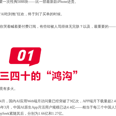
次性掏5088块——比一部最新款iPhone还贵。
“AI吃到饱”狂欢，终于到了买单的时候。
AI你哭着喊着要付费订阅，有些却被人骂得体无完肤？以及，最重要的—
究竟有多火。
2026年4月，国内AI应用Web端月访问量已经突破了9亿次，APP端月下载量超
26年3月，中国AI原生App月活用户规模已达4.4亿——相当于每三个中
Seek紧随其后，分别为1.66亿和1.27亿。