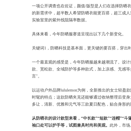
一项公开调查也在佐证，颜值/版型是人们在选择防晒
的新需求中，超半数人希望防晒衣能更百搭，超三成人
实验室里的紫外线阻隔率数据。
具体来看，今年防晒服赛道呈现出以下几个新变化。
关键词1，防晒科技是基本面，更关键的要百搭，穿出
一个最直观的感受是，今年防晒服越来越潮流了。设计师
款、宽松款、全域防护等多种款式，加上凉感、无感等
言"。
以运动户外品牌lululemon为例，全新推出的女士轻
时髦的特点；这款防晒夹克还能够通过收纳整理后变身为
多让，清新、优雅和元气等三款夏日配色，贴合身形的
从防晒衣的设计款型来看，“中长款”“短款”“连帽”“
袖口处可以护手等，试图兼具时尚和美观。
此外，市场