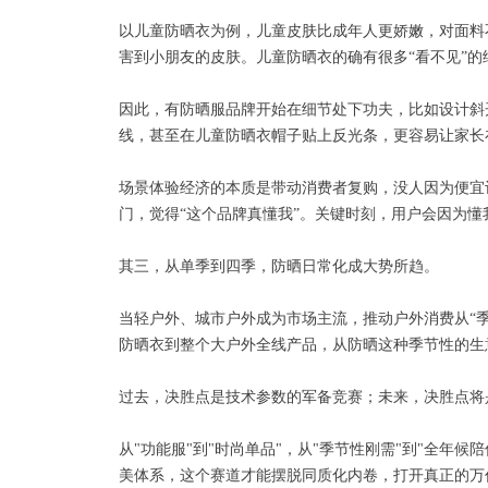
以儿童防晒衣为例，儿童皮肤比成年人更娇嫩，对面料
害到小朋友的皮肤。儿童防晒衣的确有很多“看不见”的
因此，有防晒服品牌开始在细节处下功夫，比如设计斜
线，甚至在儿童防晒衣帽子贴上反光条，更容易让家长
场景体验经济的本质是带动消费者复购，没人因为便宜
门，觉得“这个品牌真懂我”。关键时刻，用户会因为懂我
其三，从单季到四季，防晒日常化成大势所趋。
当轻户外、城市户外成为市场主流，推动户外消费从“季
防晒衣到整个大户外全线产品，从防晒这种季节性的生
过去，决胜点是技术参数的军备竞赛；未来，决胜点将
从"功能服"到"时尚单品"，从"季节性刚需"到"全年候
美体系，这个赛道才能摆脱同质化内卷，打开真正的万