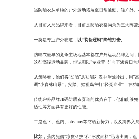
当防晒衣从单纯的户外运动拓展至日常通勤、轻户外、
从目前入局品牌来看，目前是防晒衣格局为为三大阵营
一类是专业户外赛道，
以“装备逻辑”降维打击。
防晒衣最早的竞争主场地基本都在户外运动品牌之间，
这些高端运动品牌，也试图以"专业背书"向下渗透日常
从策略看，他们将"防晒"从功能列表中单独拎出，用"
调“小森林山系”；安踏、始祖鸟主打“轻壳专业”，在
传统户外品牌加码防晒衣赛道的优势在于，他们能够凭
适性等方面具有更好的性能。
二是蕉下、蕉内、ohsunny等防晒新势力，以及跨界
比如，
蕉内凭借"凉皮科技"和“冰皮面料”迅速出圈，