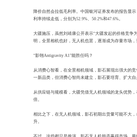
降价自然会拉低毛利率。中国银河证券发布的报告显示
利率持续走低，分别为52.9%、50.2%和47.6%。
大疆施压，虽然刘靖康公开表示“大疆发起的价格竞争为
明，全景相机也好，无人机也罢，逐渐成为存量市场，
“影翎Antigravity A1”能胜任吗？
从消费心智看，在全景相机领域，影石展现出强大的竞
一新品类，但消费心智尚未建立，影石要培育、扩大自
从供应链与规模看，大疆凭借无人机领域的龙头优势，
倍。
相比之下，在无人机领域，影石初期出货量可能不大，
升。
不过，这些都只是推演，影石无人机能否赢得市场，最