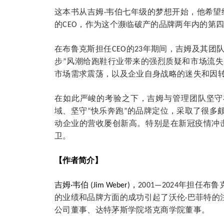
这本
书
从吉姆·韦伯七年级的梦想开始，他希
的
CEO
，作为这个
濒临破产
的品牌两年内的第
在布鲁克斯担任CEO的23年期间，吉姆及其
步”风潮给跑鞋行业带来的强烈质疑和市场流
市场需求震荡，以及企业自身战略的迷失和因
在如此严峻的考验之下，吉姆与管理团队坚守
域、坚守“快乐奔跑”的品牌定位，采取了很多
动企业的营收屡创新高。特别是在新冠疫情冲
卫。
【作者简介】
吉姆·韦伯 (Jim Weber)，
2
001
—
2024
年担任布鲁
的业绩和品牌方面的成功引起了沃伦·巴菲特的
公司董事、
达特茅斯学院塔克商学院
董事。