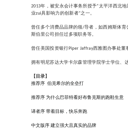
2013
年，
被
安永
会计事务所
授予
“
太平洋西北地
业
zui
具影响力的创新者
”
之一。
曾任多个消费
品
品牌的领
/
导者，如西姆斯体育
斯伯里公司担任过多项职务等
。
曾任美国投资银行
Piper Jaffray
西雅图
办事处
董
拥有明尼苏达大学卡尔森管理学院学士学位、
【目录】
推荐序 伯克希尔的全垒打
推荐序 为什么巴菲特看好布鲁克斯的跑鞋生意
译者序 带着目标，快乐奔跑
中文版序 建立强大且真实的品牌