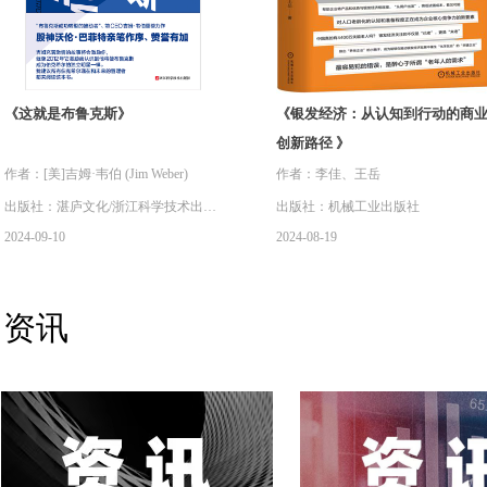
《这就是布鲁克斯》
《银发经济：从认知到行动的商
创新路径 》
作者：[美]吉姆·韦伯 (Jim Weber)
作者：李佳、王岳
出版社：湛庐文化/浙江科学技术出版
出版社：机械工业出版社
2024-09-10
2024-08-19
社
资讯