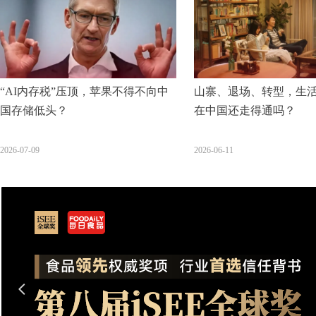
“AI内存税”压顶，苹果不得不向中
山寨、退场、转型，生
国存储低头？
在中国还走得通吗？
2026-07-09
2026-06-11
넳